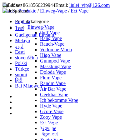
Call Us:
+8618566239944
Email:
liulei_vip@126.com
Home
Sprache
/
Produkte
/
Einweg-Vape
/
Ect Vape
English
Produktkategorie
Einweg-Vape
ไทย
Puff Vape
Gaeilgenah Éireann
Bang Vape
Melayu
Rauch-Vape
اردو
Verlorene Maria
Eesti
Higo Vape
slovenščina
Gunnpod Vape
Polski
Maskking Vape
Türkçe
Doloda Vape
suomi
Flum Vape
हिंदी
Randm Vape
Bai Miaowen
Air Bar Vape
Geekbar Vape
Ich bekomme Vape
Hyde Vape
Gcore Vape
Zooy Vape
Ect Vape
Mgvape
Vapesoul
Yuoto Vape