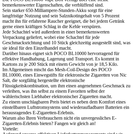
bemerkenswerter Eigenschaften, die verblüffend sind.
Sein starker 650-Milliampere-Stunden-Akku sorgt für eine
langfristige Nutzung und sein Salznikotingehalt von 5 Prozent
macht ihn für erfahrene Raucher geeignet, die bei jedem Getränk
gerne einen kräftigen Schlag in die Kehle verspüren.
Jede Schachtel wird außerdem in einer bemerkenswerten
Verpackung geliefert, wobei eine Schachtel für jede
Geschmacksrichtung und 10 Stück gleichzeitig ausgestellt sind, was
sie ideal für den Einzelhandel macht.
Darüber hinaus eignet sich POCO BL10000 hervorragend für
effektive Handhabung, Lagerung und Transport. Es kommt in
Kartons zu je 200 Stück mit einem Gewicht von je 18,5 Kilo.
Im Allgemeinen mischt das Mesh-Coil-Design des POCO
BL10000, eines Einwegstifts für elektronische Zigaretten von Nic
Salt, die sorgfältig hergestellte elektronische
Flüssigkeitskombination, um ihm einen angenehmen Geschmack zu
verleihen, was ihn selbst zu einem Favoriten selbst der
wählerischsten Liebhaber elektronischer Zigaretten macht.
Zu einem unschlagbaren Preis bietet es neben dem Komfort eines
einstellbaren Luftstromsystems und wiederaufladbarer Batterien ein
herausragendes E-Zigaretten-Erlebnis.
Warum also Ihren Verbrauchern nicht ein unvergessliches E-
Zigaretten-Erlebnis bieten? Fangen wir gleich an!
Vorteile: