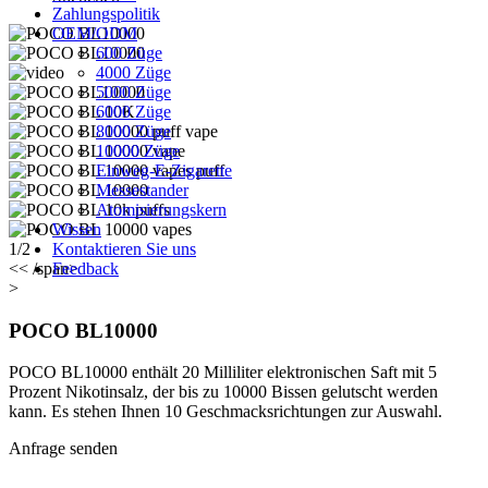
Zahlungspolitik
OEM/ODM
600 Züge
4000 Züge
5000 Züge
6000 Züge
8000 Züge
10000 Züge
Einweg-E-Zigarette
Messestander
Atomisierungskern
Wissen
1/2
Kontaktieren Sie uns
<< /span>
Feedback
>
POCO BL10000
POCO BL10000 enthält 20 Milliliter elektronischen Saft mit 5
Prozent Nikotinsalz, der bis zu 10000 Bissen gelutscht werden
kann. Es stehen Ihnen 10 Geschmacksrichtungen zur Auswahl.
Anfrage senden